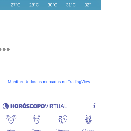
27°C
28°C
30°C
31°C
32°C
32°C
33°C
Monitore todos os mercados no TradingView