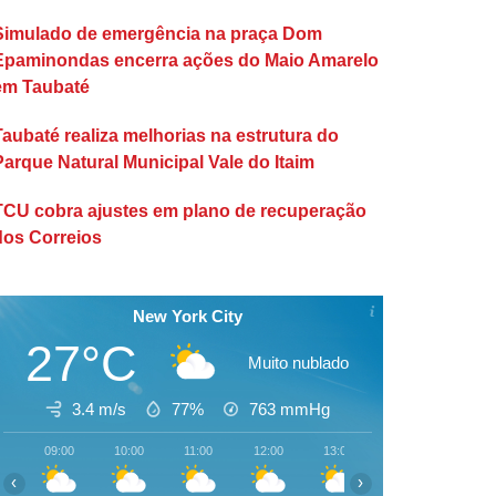
Simulado de emergência na praça Dom
Epaminondas encerra ações do Maio Amarelo
em Taubaté
Taubaté realiza melhorias na estrutura do
Parque Natural Municipal Vale do Itaim
TCU cobra ajustes em plano de recuperação
dos Correios
New York City
27°C
Muito nublado
3.4 m/s
77%
763
mmHg
09:00
10:00
11:00
12:00
13:00
14:00
15:00
‹
›