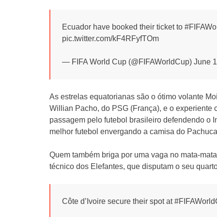
Ecuador have booked their ticket to #FIFA
pic.twitter.com/kF4RFyfTOm
— FIFA World Cup (@FIFAWorldCup) June 1
As estrelas equatorianas são o ótimo volante Mo
Willian Pacho, do PSG (França), e o experiente 
passagem pelo futebol brasileiro defendendo o In
melhor futebol envergando a camisa do Pachuca
Quem também briga por uma vaga no mata-mata 
técnico dos Elefantes, que disputam o seu quart
Côte d’Ivoire secure their spot at #FIFAWo