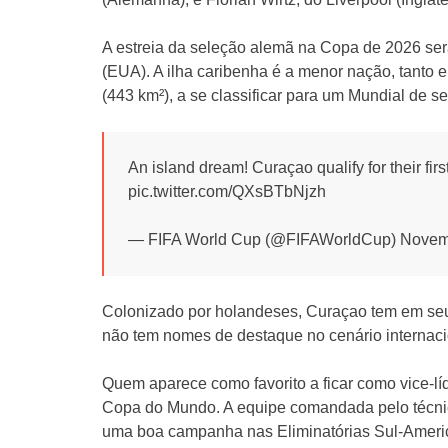
A estreia da seleção alemã na Copa de 2026 ser
(EUA). A ilha caribenha é a menor nação, tanto e
(443 km²), a se classificar para um Mundial de s
An island dream! Curaçao qualify for their f
pic.twitter.com/QXsBTbNjzh
— FIFA World Cup (@FIFAWorldCup) Novem
Colonizado por holandeses, Curaçao tem em seu
não tem nomes de destaque no cenário internaci
Quem aparece como favorito a ficar como vice-lí
Copa do Mundo. A equipe comandada pelo técni
uma boa campanha nas Eliminatórias Sul-Americ