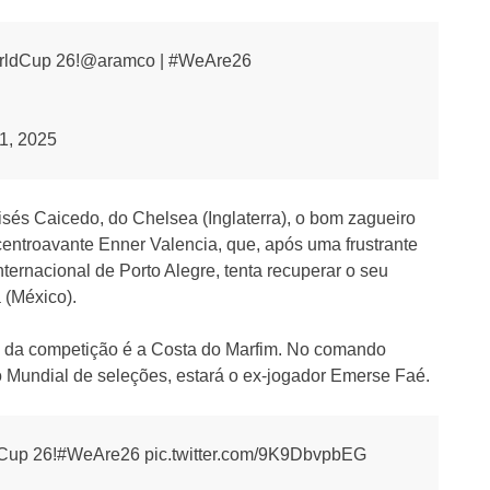
WorldCup 26!@aramco | #WeAre26
1, 2025
isés Caicedo, do Chelsea (Inglaterra), o bom zagueiro
centroavante Enner Valencia, que, após uma frustrante
ternacional de Porto Alegre, tenta recuperar o seu
 (México).
da competição é a Costa do Marfim. No comando
o Mundial de seleções, estará o ex-jogador Emerse Faé.
rldCup 26!#WeAre26 pic.twitter.com/9K9DbvpbEG