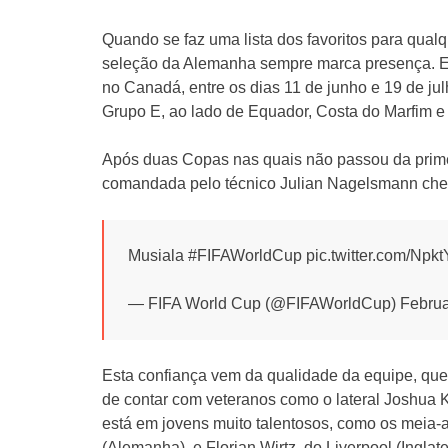
Quando se faz uma lista dos favoritos para qual
seleção da Alemanha sempre marca presença. E
no Canadá, entre os dias 11 de junho e 19 de ju
Grupo E, ao lado de Equador, Costa do Marfim e
Após duas Copas nas quais não passou da primei
comandada pelo técnico Julian Nagelsmann cheg
Musiala #FIFAWorldCup pic.twitter.com/Npk
— FIFA World Cup (@FIFAWorldCup) Februa
Esta confiança vem da qualidade da equipe, qu
de contar com veteranos como o lateral Joshua K
está em jovens muito talentosos, como os meia-
(Alemanha), e Florian Wirtz, do Liverpool (Inglate