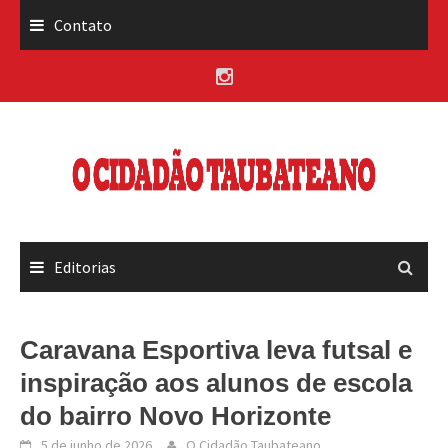
Skip
Contato
to
content
Editorias
Caravana Esportiva leva futsal e
inspiração aos alunos de escola
do bairro Novo Horizonte
5 de junho de 2026
O Cidadão Taubateano