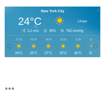
New York City
24°C
Limpo
3.1 m/s
90%
762
mmHg
07:00
08:00
09:00
10:00
11:00
12:00
‹
›
24°C
25°C
27°C
29°C
30°C
32°C