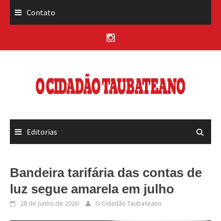
Skip
Contato
to
content
Editorias
Bandeira tarifária das contas de
luz segue amarela em julho
28 de junho de 2026
O Cidadão Taubateano