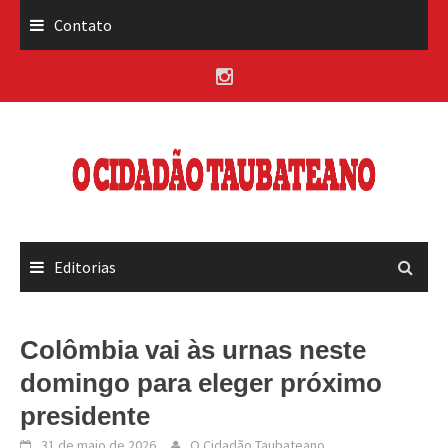
Skip
Contato
to
content
Editorias
Colômbia vai às urnas neste
domingo para eleger próximo
presidente
31 de maio de 2026
O Cidadão Taubateano