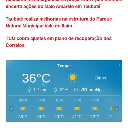
encerra ações do Maio Amarelo em Taubaté
Taubaté realiza melhorias na estrutura do Parque
Natural Municipal Vale do Itaim
TCU cobra ajustes em plano de recuperação dos
Correios
Tempe
36°C
Limpo
1.7 m/s
34%
761
mmHg
09:00
10:00
11:00
12:00
13:00
14:00
‹
›
36°C
38°C
40°C
41°C
42°C
43°C