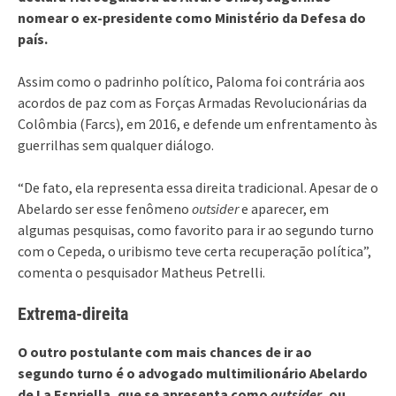
nomear o ex-presidente como Ministério da Defesa do
país.
Assim como o padrinho político, Paloma foi contrária aos
acordos de paz com as Forças Armadas Revolucionárias da
Colômbia (Farcs), em 2016, e defende um enfrentamento às
guerrilhas sem qualquer diálogo.
“De fato, ela representa essa direita tradicional. Apesar de o
Abelardo ser esse fenômeno
outsider
e aparecer, em
algumas pesquisas, como favorito para ir ao segundo turno
com o Cepeda, o uribismo teve certa recuperação política”,
comenta o pesquisador Matheus Petrelli.
Extrema-direita
O outro postulante com mais chances de ir ao
segundo turno é o advogado multimilionário Abelardo
de La Espriella, que se apresenta como
outsider
, ou