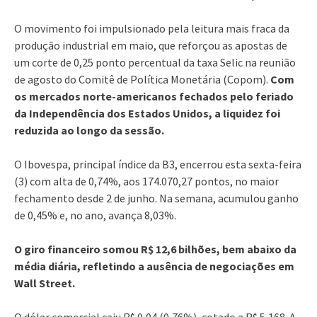
O movimento foi impulsionado pela leitura mais fraca da
produção industrial em maio, que reforçou as apostas de
um corte de 0,25 ponto percentual da taxa Selic na reunião
de agosto do Comitê de Política Monetária (Copom).
Com
os mercados norte-americanos fechados pelo feriado
da Independência dos Estados Unidos, a liquidez foi
reduzida ao longo da sessão.
O Ibovespa, principal índice da B3, encerrou esta sexta-feira
(3) com alta de 0,74%, aos 174.070,27 pontos, no maior
fechamento desde 2 de junho. Na semana, acumulou ganho
de 0,45% e, no ano, avança 8,03%.
O giro financeiro somou R$ 12,6 bilhões, bem abaixo da
média diária, refletindo a ausência de negociações em
Wall Street.
O dólar comercial caiu R$ 0,04 (0,76%), cotado a R$ 5,168. A