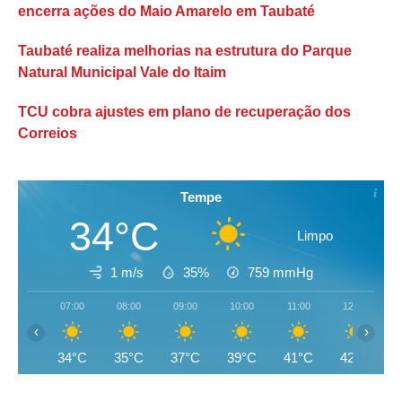
encerra ações do Maio Amarelo em Taubaté
Taubaté realiza melhorias na estrutura do Parque
Natural Municipal Vale do Itaim
TCU cobra ajustes em plano de recuperação dos
Correios
Tempe
34°C
Limpo
1 m/s
35%
759
mmHg
07:00
08:00
09:00
10:00
11:00
12:00
‹
›
34°C
35°C
37°C
39°C
41°C
42°C