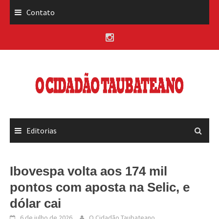
Skip
Contato
to
content
Editorias
Ibovespa volta aos 174 mil
pontos com aposta na Selic, e
dólar cai
6 de julho de 2026
O Cidadão Taubateano