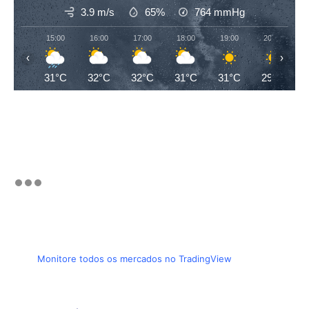
3.9 m/s
65%
764
mmHg
15:00
16:00
17:00
18:00
19:00
20:00
‹
›
31°C
32°C
32°C
31°C
31°C
29°C
Monitore todos os mercados no TradingView