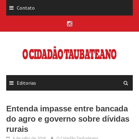
Skip
Contato
to
content
Editorias
Entenda impasse entre bancada
do agro e governo sobre dívidas
rurais
8 de julho de 2026
O Cidadão Taubateano