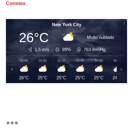
Correios
New York City
26°C
Muito nublado
1.5 m/s
89%
763
mmHg
00:00
01:00
02:00
03:00
04:00
05:00
‹
›
26°C
25°C
25°C
25°C
25°C
24°C