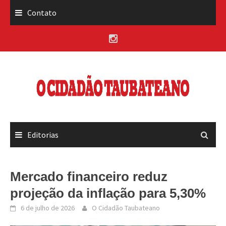
Skip
Contato
to
content
Editorias
Mercado financeiro reduz
projeção da inflação para 5,30%
6 de julho de 2026
O Cidadão Taubateano