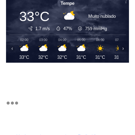
Tempe
33°C
Muito nublado
1.7 m/s
47%
759
mmHg
02:00
03:00
04:00
05:00
06:00
07:00
‹
›
33°C
32°C
32°C
31°C
31°C
31°C