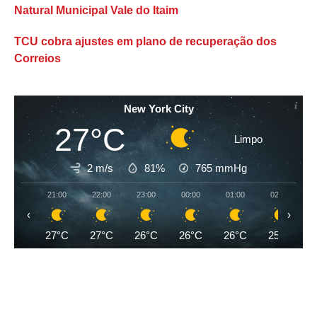
Natural Municipal Vale do Itaim
TCU cobra ajustes em plano de recuperação dos
Correios
New York City
27°C
Limpo
2 m/s
81%
765
mmHg
21:00
22:00
23:00
00:00
01:00
02:00
‹
›
27°C
27°C
26°C
26°C
26°C
25°C