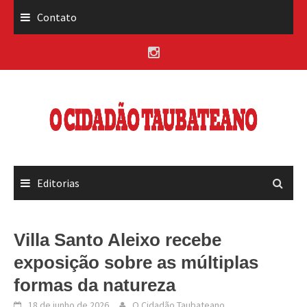
Skip
Contato
to
content
Editorias
Villa Santo Aleixo recebe
exposição sobre as múltiplas
formas da natureza
18 de junho de 2026
O Cidadão Taubateano